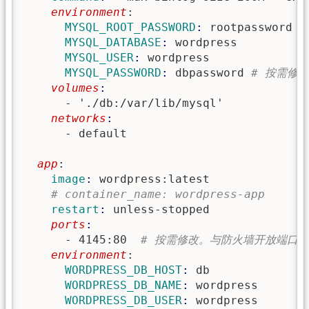
    environment
:
      MYSQL_ROOT_PASSWORD
: 
rootpassword 
#
      MYSQL_DATABASE
: 
wordpress
      MYSQL_USER
: 
wordpress
      MYSQL_PASSWORD
: 
dbpassword 
# 按需修改
    volumes
      - './db:/var/lib/mysql'
    networks
      - default

  app
:
    image
: 
wordpress:latest

# container_name: wordpress-app
    restart
: 
unless-stopped
    ports
      - 4145:80  
# 按需修改。与防火墙开放端口
    environment
:
      WORDPRESS_DB_HOST
: 
db
      WORDPRESS_DB_NAME
: 
wordpress
      WORDPRESS_DB_USER
: 
wordpress