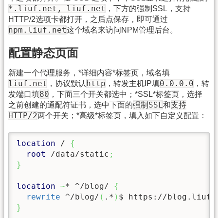
*.liuf.net, liuf.net
，下方的强制SSL，支持
HTTP/2选项卡都打开，之后点保存，即可通过
npm.liuf.net
这个域名来访问NPM管理后台。
配置静态页面
新建一个代理服务，*详细内容*标签页，域名填
liuf.net
http
0.0.0.0
，协议默认
，转发主机IP填
，转
80
发端口填
，下面三个开关都选中；*SSL*标签页，选择
强制SSL
支持
之前创建的通配符证书，选中下面的
和
HTTP/2
两个开关；*高级*标签页，填入如下自定义配置：
location
 / 
{
root
 /data/static
;
}
location
~
* ^/blog/ 
{
rewrite
 ^/blog/
(
.*
)
$ https://blog.liuf.
}