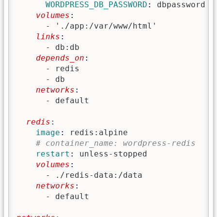
      WORDPRESS_DB_PASSWORD
: 
dbpassword 
#
    volumes
      - './app:/var/www/html'
    links
      - db:db
    depends_on
      - redis

      - db
    networks
      - default

  redis
:
    image
: 
redis:alpine

# container_name: wordpress-redis
    restart
: 
unless-stopped
    volumes
      - ./redis-data:/data
    networks
      - default
