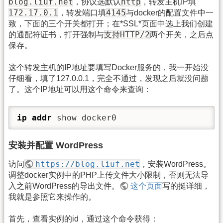
blog.liuf.net
http
，协议选默认
，转发主机IP填
172.17.0.1
4145
，转发端口填
与docker的配置文件中一
致，下面的三个开关都打开；在*SSL*页面中选上我们创建
支持HTTP/2
的通配符证书，打开强制与
两个开关，之后点
保存。
这个转发主机的IP地址要填写Docker服务的，我一开始没
仔细看，填了127.0.0.1，完全不通过，发现之后就没问题
了。这个IP地址可以用这个命令来查询：
ip addr
 show docker0
安装并配置 WordPress
https://blog.liuf.net
访问
，安装WordPress。
调整docker实例中的PHP上传文件大小限制，否则无法导
入之前WordPress的导出文件。
这个页面
写的挺详细，
我就是参照它来操作的。
首先，查看实例的id，通过这个命令获得：