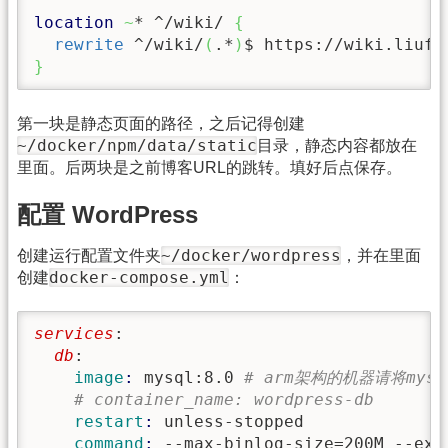
location
~
* ^/wiki/ 
{
rewrite
 ^/wiki/
(
.*
)
$ https://wiki.liuf.
}
第一块是静态页面的路径，之后记得创建
~/docker/npm/data/static
目录，静态内容都放在
里面。后两块是之前博客URL的跳转。填好后点保存。
配置 WordPress
~/docker/wordpress
创建运行配置文件夹
，并在里面
docker-compose.yml
创建
：
services
:
  db
:
    image
: 
mysql:8.0 
# arm架构的机器请将mysql
# container_name: wordpress-db
    restart
: 
unless-stopped
    command
: 
--max-binlog-size=200M --exp