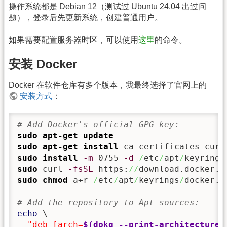
操作系统都是 Debian 12（测试过 Ubuntu 24.04 出过问
题），登录后先更新系统，创建普通用户。
如果需要配置服务器时区，可以使用
这里
的命令。
安装 Docker
Docker 在软件仓库有多个版本，我最终选择了官网上的
安装方式
：
# Add Docker's official GPG key:
sudo
apt-get update
sudo
apt-get install
sudo
install
-m
 0755 
-d
/
etc
/
apt
/
sudo
 curl 
-fsSL
 https:
//
download.docker.c
sudo
chmod
 a+r 
/
etc
/
apt
/
keyrings
/
docker.as
# Add the repository to Apt sources:
echo
 \

"deb [arch=
$(dpkg --print-architecture)