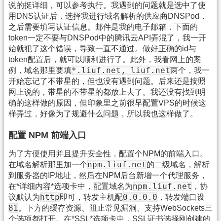
说的挺详细，可以参考执行。我遇到的问题就是选中了使
用DNS认证后，选择我进行域名解析的供应商DNSPod，
之后需要填写认证信息。邮件是我的电子邮箱，下面的
token一定不要与DNSPod中的腾讯云API弄混了，我一开
始就犯了这个错误，导致一直不通过。做好正确的id与
token配置后，就可以顺利进行了。此外，我看网上的案
*.liuf.net, liuf.net
例，域名那里要填
两个，我一
开始忘记了不带星的，但也没有遇到问题。后来还是按照
网上说的，带星的不带星的都放上去了。我还没有找到明
确的这样做的原因，但印象里之前很早配置VPS的时候这
样弄过，好像为了规避什么问题，所以我也这样做了。
配置 NPM 前端入口
为了方便使用并且提升安全性，配置个NPM的前端入口。
npm.liuf.net
在域名解析那里加一个
的二级域名，解析
到服务器的IP地址，然后在NPM后台新增一个代理服务，
npm.liuf.net
在*详细内容*选项卡中，配置域名为
，协
http
0.0.0.0
议默认为
即可，转发主机配
，转发端口设
81
。下方的缓存资源、阻止常见漏洞、支持WebSockets三
个选项都打开。在*SSL*选项卡中，SSL证书选择刚创建的